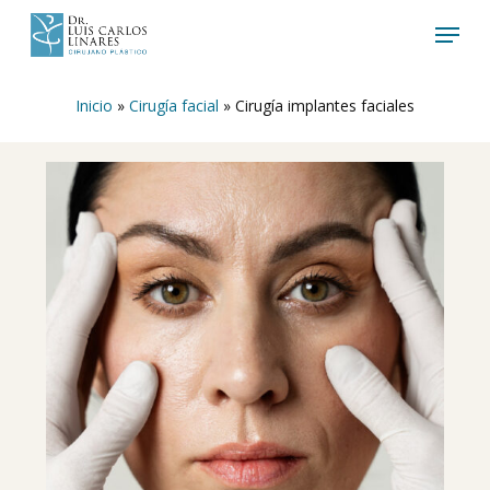
Skip
Menu
to
Close
main
Menu
content
Inicio
»
Cirugía facial
»
Cirugía implantes faciales