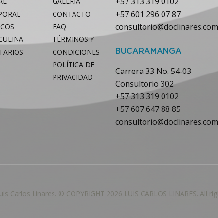
+57 313 319 0102
AL
GALERÍA
+57 601 296 07 87
RPORAL
CONTACTO
consultorio@doclinares.com
ICOS
FAQ
CULINA
TÉRMINOS Y
TARIOS
CONDICIONES
BUCARAMANGA
POLÍTICA DE
Carrera 33 No. 54-03
PRIVACIDAD
Consultorio 302
+57 313 319 0102
+57 607 647 88 85
consultorio@doclinares.com
uis Carlos Linares. © COPYRIGHT 2026 LUIS CARLOS LINARES. All righ