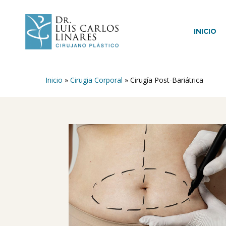
Skip
to
main
INICIO
content
Inicio
»
Cirugia Corporal
»
Cirugía Post-Bariátrica