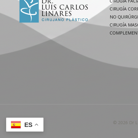
CIRUGÍA FACI
CIRUGÍA CO
NO QUIRÚRG
CIRUGÍA MAS
COMPLEMEN
© 2026 Dr L
ES