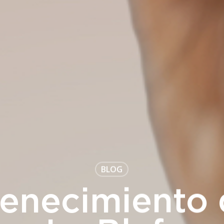
BLOG
enecimiento 