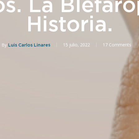
s. La Blefarop
Historia.
By
15 julio, 2022
17 Comments
Luis Carlos Linares