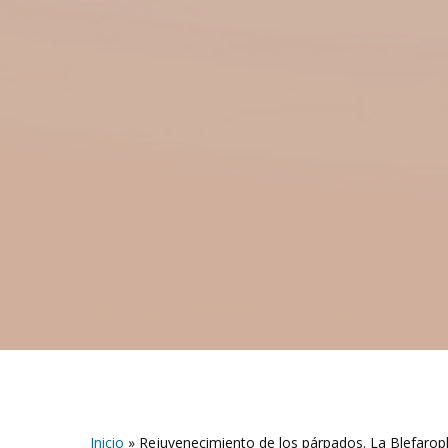
Inicio
»
Rejuvenecimiento de los párpados. La Blefaropla