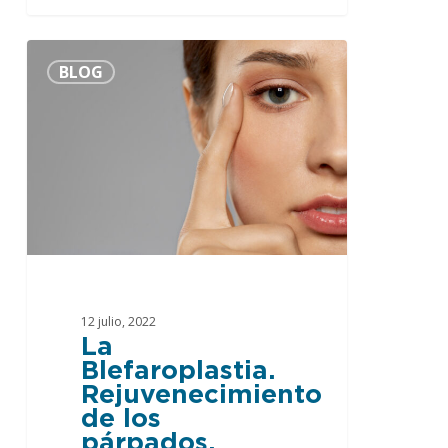
La
0
BLOG
Blefaroplastia.
Rejuvenecimiento
de
los
párpados.
12 julio, 2022
La
Blefaroplastia.
Rejuvenecimiento
de los
párpados.