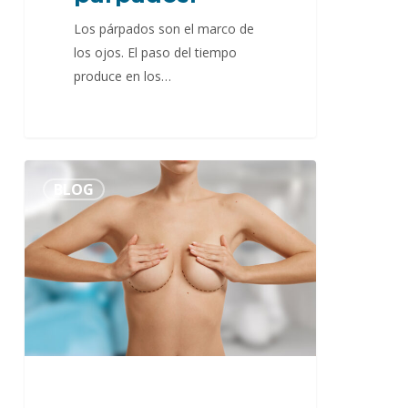
Los párpados son el marco de
los ojos. El paso del tiempo
produce en los…
Cómo
0
BLOG
escoger
el
tamaño
de
tus
prótesis